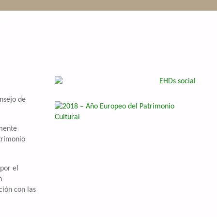
NTACTO
nsejo de
lmente
atrimonio
por el
n
ción con las