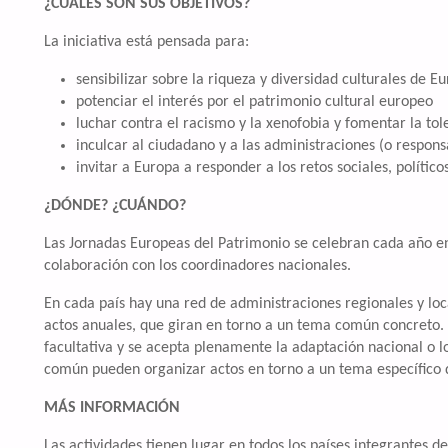
¿CUÁLES SON SUS OBJETIVOS?
La iniciativa está pensada para:
sensibilizar sobre la riqueza y diversidad culturales de E
potenciar el interés por el patrimonio cultural europeo
luchar contra el racismo y la xenofobia y fomentar la tol
inculcar al ciudadano y a las administraciones (o respons
invitar a Europa a responder a los retos sociales, político
¿DÓNDE? ¿CUÁNDO?
Las Jornadas Europeas del Patrimonio se celebran cada año en
colaboración con los coordinadores nacionales.
En cada país hay una red de administraciones regionales y loca
actos anuales, que giran en torno a un tema común concreto. 
facultativa y se acepta plenamente la adaptación nacional o l
común pueden organizar actos en torno a un tema específico d
MÁS INFORMACIÓN
Las actividades tienen lugar en todos los países integrantes 