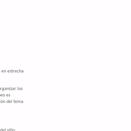
n en estrecha
rganizar los
peo es
ción del tema
el sitio