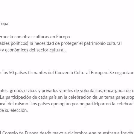
uropa
erancia con otras culturas en Europa
ables políticos) la necesidad de proteger el patrimonio cultural
s y económicos del sector cultural.
 los 50 países firmantes del Convenio Cultural Europeo. Se organiza
les, grupos cívicos y privados y miles de voluntarios, encargada de o
La participación de cada país en la celebración de un tema paneuro
ocal del mismo. Los países que optan por no participar en la celebra
e su elección.
del Consejo de Europa desde mayo a diciembre y se muestran a través d